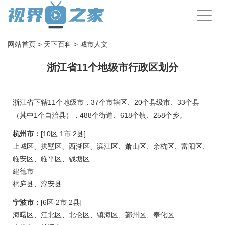
手
机
导
航
网站首页
>
天下百科
>
城市人文
浙江省11个地级市行政区划分
浙江省下辖11个地级市，37个市辖区、20个县级市、33个县
（其中1个自治县），488个街道、618个镇、258个乡。
杭州市：
[10区 1市 2县]
上城区、拱墅区、西湖区、滨江区、萧山区、余杭区、富阳区、
临安区、临平区、钱塘区
建德市
桐庐县、淳安县
宁波市：
[6区 2市 2县]
海曙区、江北区、北仑区、镇海区、鄞州区、奉化区