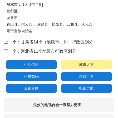
丽水市：
[1区 1市 7县]
莲都区
龙泉市
青田县、缙云县 、遂昌县、松阳县、云和县、庆元县
景宁畲族自治县
上一个：
甘肃省14个（地级市、州）行政区划分
下一个：
河北省11个地级市行政区划分
生活信息
城市人文
科技数码
体育世界
卫视专区
电视导航
失效的电视台会一直努力更正…