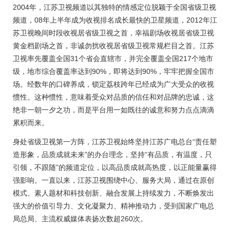
2004年，江苏卫视频道以其独特的情感定位脱颖于全国省级卫视
频道，08年上半年成为收视排名成长最快的卫星频道，2012年江
苏卫视晚间时段收视居省级卫视之首，幸福剧场收视居省级卫视
黄金档剧场之首，非诚勿扰收视居省级卫视常规栏目之首。江苏
卫视率先覆盖全国31个省会直辖市，并完全覆盖全国217个地市
级，地市综合覆盖率达到90%，即将达到90%，牢牢把握全国市
场。经数年的口碑养成，锁定荔枝跨年已经成为广大受众的收视
惯性。这种惯性，意味着受众对品质的信任和对品牌的忠诚，这
绝非一朝一夕之功，而是平台用一如既往的诚意和努力点点滴滴
累积而来。
身处省级卫视第一方阵，江苏卫视始终坚持江苏广电总台“责任塑
造形象，品质成就未来”的办台理念，坚持“有品质，有温度，只
引领，不跟随”的频道定位，以高品质成就高热度，以正能量赢得
强影响。一直以来，江苏卫视围绕中心、服务大局，通过在原创
模式、素人题材和科技创新、融合发展上持续发力，不断焕发出
强大的价值引导力、文化凝聚力、精神推动力，受到国家广电总
局总局、主流权威媒体表扬次数超260次。